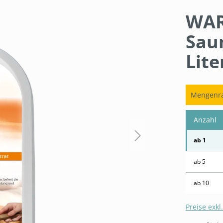
WA
Sau
Lite
Mengenra
Anzahl
ab
1
ab
5
ab
10
Preise exkl