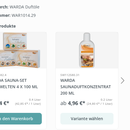
urch:
WARDA Duftöle
mmer:
WAR1014.29
Produkte
galerie überspringen
82.4
SW112580.31
A SAUNA-SET
WARDA
WELTEN 4 X 100 ML
SAUNADUFTKONZENTRAT
200 ML
0.4 Liter
0.2 Liter
4 €*
ab
4,96 €*
(42,85 €* / 1 Liter)
(24,80 €* / 1 Liter)
n den Warenkorb
Variante wählen