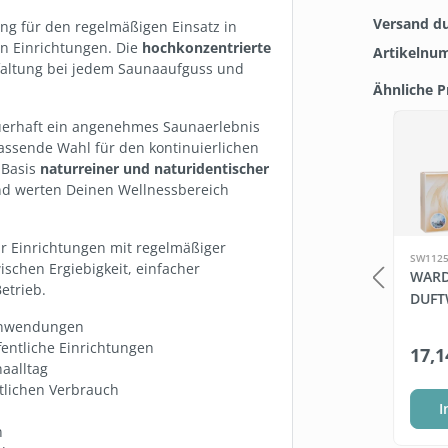
Versand d
ung für den regelmäßigen Einsatz in
en Einrichtungen. Die
hochkonzentrierte
Artikelnu
tfaltung bei jedem Saunaaufguss und
Ähnliche 
Produkt
uerhaft ein angenehmes Saunaerlebnis
assende Wahl für den kontinuierlichen
 Basis
naturreiner und naturidentischer
d werten Deinen Wellnessbereich
ür Einrichtungen mit regelmäßiger
SW112582.1
SW1125
schen Ergiebigkeit, einfacher
WARDA SAUNA-SET
WARD
etrieb.
KONZENTRAT
DUFTWELTEN 4 X 100 ML
DUFT
 Anwendungen
3 Liter
0.4 Liter
fentliche Einrichtungen
€*
17,14 €*
17,1
(10,30 €* / 1 Liter)
(42,85 €* / 1 Liter)
aalltag
tlichen Verbrauch
te wählen
In den Warenkorb
I
n