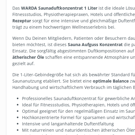
Das
WARDA Saunaduftkonzentrat 1 Liter
ist die ideale Lös
Fitnessstudios, Physiotherapiepraxen, Hotels und öffentlich
Rezeptur
sorgt für eine intensive und gleichmäßige Duften
trägt zu einem hochwertigen Wellnesserlebnis bei.
Wenn Du Deinen Mitgliedern, Patienten oder Besuchern da
bieten möchtest, ist dieses
Sauna Aufguss Konzentrat
die p
Einsatz. Die sorgfältig abgestimmten Duftkompositionen auf
ätherischer Öle
schaffen eine entspannende Atmosphäre un
gezielt auf.
Die 1-Liter-Gebindegröße hat sich als bewährter Standard f
SW112175.31
SW112176.31
Saunanutzung etabliert. Sie bietet eine
optimale Balance
zwi
WARDA
WARDA
Handhabung und wirtschaftlichem Verbrauch im täglichen B
SAUNADUFTKONZENTRAT
SAUNADUFT
5 LITER
3 LITER
Professionelles Saunaduftkonzentrat für gewerbliche
5 Liter
Ideal für Fitnessstudios, Physiotherapien, Hotels und öf
ab
50,50 €*
ab
30,90 
(10,10 €* / 1 Liter)
Optimal geeignet für den regelmäßigen Einsatz im Saun
Hochkonzentrierte Formel für sparsamen und wirtschaf
Variante wählen
Varian
Intensive und langanhaltende Duftentfaltung
Mit naturreinen und naturidentischen ätherischen Öle