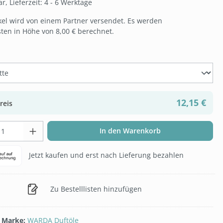
, Lieferzeit: 4 - 6 Werktage
ikel wird von einem Partner versendet. Es werden
ten in Höhe von 8,00 € berechnet.
hlen
12,15 €
reis
t Anzahl: Gib den gewünschten Wert ein 
In den Warenkorb
Jetzt kaufen und erst nach Lieferung bezahlen
Zu Bestelllisten hinzufügen
/ Marke:
WARDA Duftöle