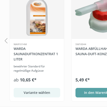
WAR1014M
SW10044
WARDA
WARDA ABFÜLLHA
SAUNADUFTKONZENTRAT 1
SAUNA-DUFT-KONZ
LITER
bewährter Standard für
regelmäßige Aufgüsse
ab
10,65 €*
5,49 €*
Variante wählen
In den Waren