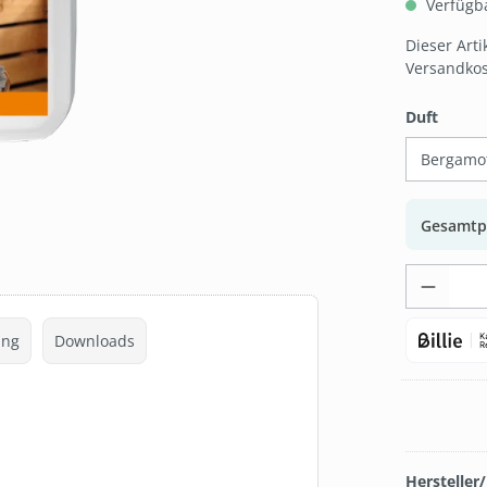
Verfügbar
Dieser Art
Versandkos
auswä
Duft
Gesamtp
Produk
ng
Downloads
Hersteller