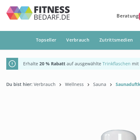
springen
Zur Hauptnavigation springen
Beratung
Topseller
Verbrauch
Zutrittsmedien
Erhalte
20 % Rabatt
auf ausgewählte
Trinkflaschen
mit
Du bist hier:
Verbrauch
Wellness
Sauna
Saunaduftk
Bildergalerie überspringen