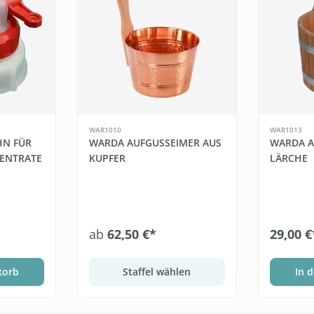
WAR1010
WAR1013
HN FÜR
WARDA AUFGUSSEIMER AUS
WARDA A
ENTRATE
KUPFER
LÄRCHE
ab
62,50 €*
29,00 €
korb
Staffel wählen
In 