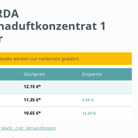
RDA
naduftkonzentrat 1
r
batte werden nur sortenrein gewährt.
Stückpreis
Ersparnis
12,15 €*
11,35 €*
6,58 %
10,65 €*
12,34 %
. MwSt. zzgl. Versandkosten