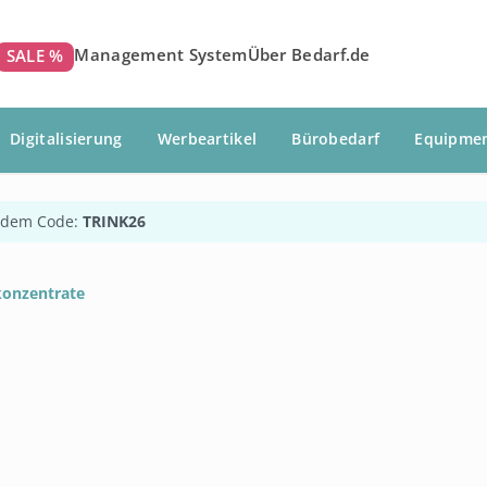
Management System
Über Bedarf.de
SALE %
Digitalisierung
Werbeartikel
Bürobedarf
Equipme
 dem Code:
TRINK26
onzentrate