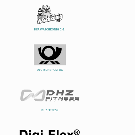
DER WASCHKÖNIG C.G.
DEUTSCHE POST AG
DHZ FITNESS