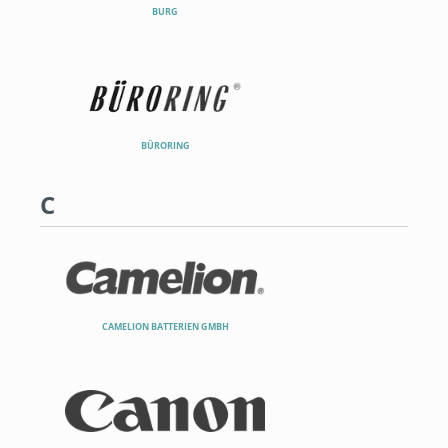
BURG
BÜRORING
C
CAMELION BATTERIEN GMBH