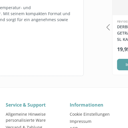
Temperatur- und
r. Mit seinem kompakten Format und
und sorgt für ein angenehmes sowie
LB163
FBV100
GUNGSSÄULE +
BEDARF.DE WET WIPES
DERB
ET WIPES
(FEUCHTE
GETR
DESINFEKTIONSTÜCHER, 6
5L KA
X 800 BLATT)
4800 Blatt
*
ab
74,95 €*
19,9
328,95 €*
(0,02 €* / 1 Blatt)
Staffel wählen
I
Warenkorb
Service & Support
Informationen
Allgemeine Hinweise
Cookie Einstellungen
personalisierte Ware
Impressum
Versand & Zahlung