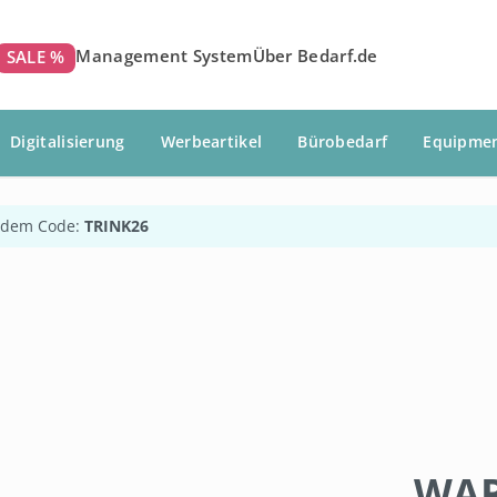
Management System
Über Bedarf.de
SALE %
Digitalisierung
Werbeartikel
Bürobedarf
Equipme
 dem Code:
TRINK26
WAR