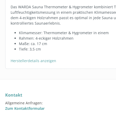
Das WARDA Sauna Thermometer & Hygrometer kombiniert 
Luftfeuchtigkeitsmessung in einem praktischen Klimamesse
dem 4-eckigen Holzrahmen passt es optimal in jede Sauna 
SW111270.2
kontrolliertes Saunaerlebnis.
SET: REINI
6 ROLLEN W
Klimamesser: Thermometer & Hygrometer in einem
Rahmen: 4-eckiger Holzrahmen
Maße: ca. 17 cm
279,00 €
Tiefe: 3,5 cm
In den 
Herstellerdetails anzeigen
Kontakt
Allgemeine Anfragen:
Zum Kontaktformular