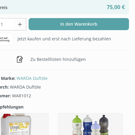
75,00 €
reis
t Anzahl: Gib den gewünschten Wert ein 
In den Warenkorb
Jetzt kaufen und erst nach Lieferung bezahlen
Zu Bestelllisten hinzufügen
/ Marke:
WARDA Duftöle
urch:
WARDA Duftöle
mmer:
WAR1012
pfehlungen
galerie überspringen