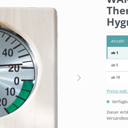
The
Hyg
Anzahl
ab
1
ab
5
ab
10
Preise exkl
Verfügbar
Dieser Art
Versandkos