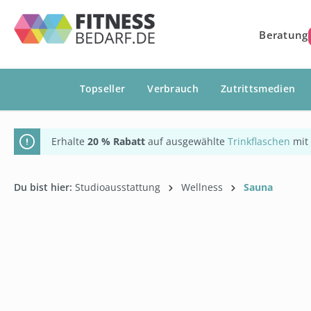
springen
Zur Hauptnavigation springen
Beratung
Topseller
Verbrauch
Zutrittsmedien
Erhalte
20 % Rabatt
auf ausgewählte
Trinkflaschen
mit
Du bist hier:
Studioausstattung
Wellness
Sauna
Bildergalerie überspringen