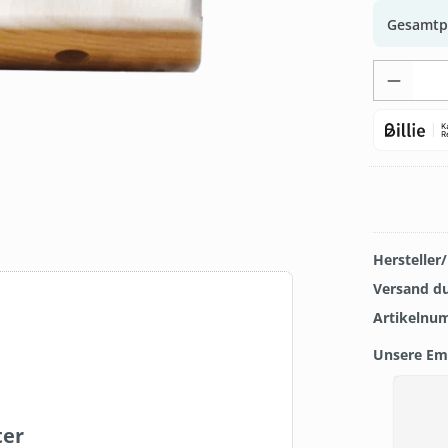
Gesamtp
Produk
Hersteller
Versand d
Artikelnu
Unsere Em
Produkt
TOP
ter