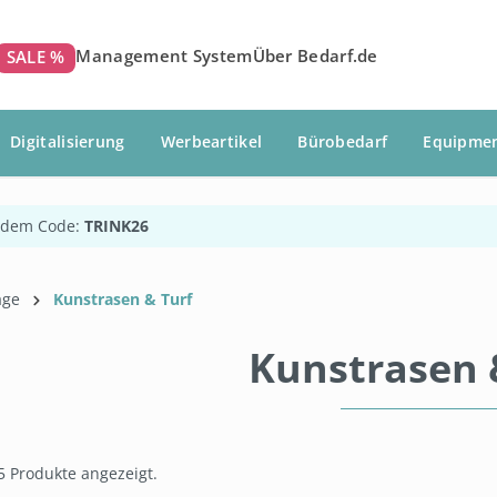
Management System
Über Bedarf.de
SALE %
Digitalisierung
Werbeartikel
Bürobedarf
Equipme
 dem Code:
TRINK26
äge
Kunstrasen & Turf
Kunstrasen 
5 Produkte angezeigt.