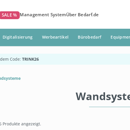
Management System
Über Bedarf.de
SALE %
Digitalisierung
Werbeartikel
Bürobedarf
Equipme
 dem Code:
TRINK26
dsysteme
Wandsyst
6 Produkte angezeigt.