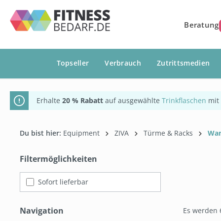
springen
Zur Hauptnavigation springen
Beratung
Topseller
Verbrauch
Zutrittsmedien
Erhalte
20 % Rabatt
auf ausgewählte
Trinkflaschen
mit
Du bist hier:
Equipment
ZIVA
Türme & Racks
Wan
Filtermöglichkeiten
Sofort lieferbar
Navigation
Es werden 