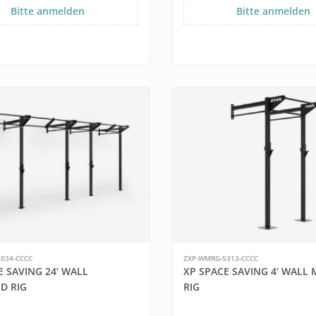
Bitte anmelden
Bitte anmelden
034-CCCC
ZXP-WMRG-5313-CCCC
E SAVING 24’ WALL
XP SPACE SAVING 4’ WALL
D RIG
RIG