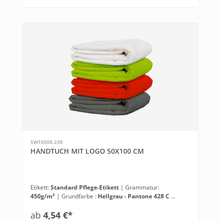
SW10008.238
HANDTUCH MIT LOGO 50X100 CM
Etikett:
Standard Pflege-Etikett
| Grammatur:
450g/m²
| Grundfarbe :
Hellgrau - Pantone 428 C
|
Polybeutel:
einzeln verpackt
| Veredelungsart:
ab
4,54 €*
Bordüren- & Hoch-Tief-Einwebung