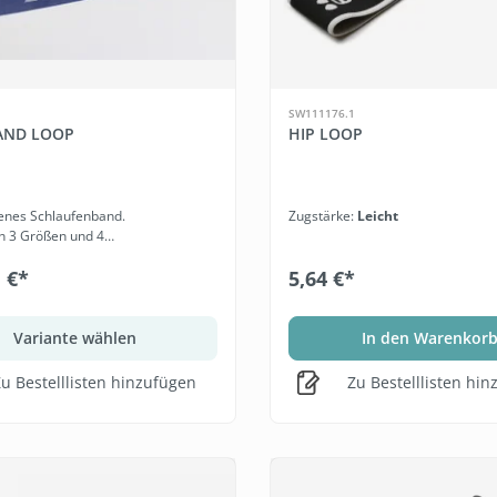
SW111176.1
AND LOOP
HIP LOOP
enes Schlaufenband.
Zugstärke:
Leicht
 in 3 Größen und 4
den.
1 €*
5,64 €*
Variante wählen
In den Warenkor
u Bestelllisten hinzufügen
Zu Bestelllisten hi