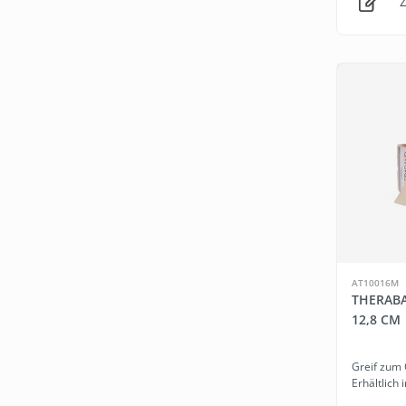
Z
AT10016M
THERABA
12,8 CM
Greif zum 
Erhältlich