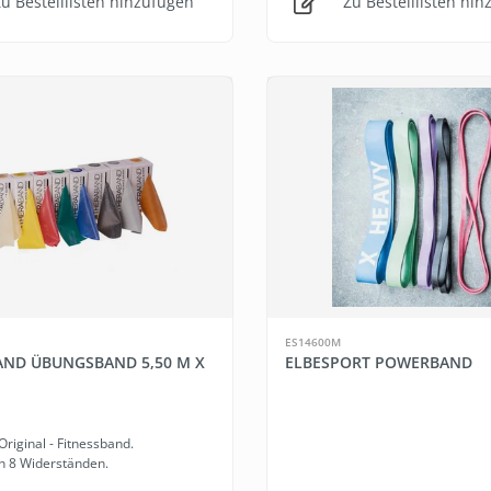
u Bestelllisten hinzufügen
Zu Bestelllisten hi
ES14600M
ND ÜBUNGSBAND 5,50 M X
ELBESPORT POWERBAND
Original - Fitnessband.
 in 8 Widerständen.