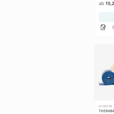
ab
15,
Z
AT10017M
THERABA