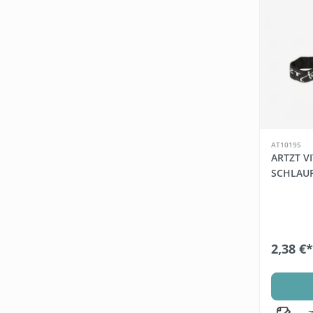
AT10195
ARTZT V
SCHLAU
2,38 €*