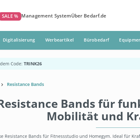
Management System
Über Bedarf.de
SALE %
Digitalisierung
Werbeartikel
Bürobedarf
Equipme
 dem Code:
TRINK26
Resistance Bands
Resistance Bands für funk
Mobilität und K
e Resistance Bands für Fitnessstudio und Homegym. Ideal für Kraftt