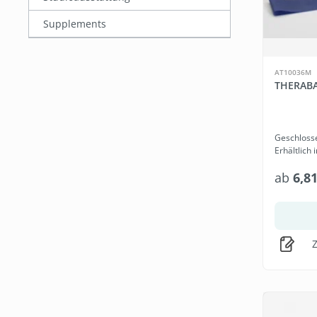
Supplements
AT10036M
THERAB
Geschloss
Erhältlich
Widerstän
ab
6,8
Z