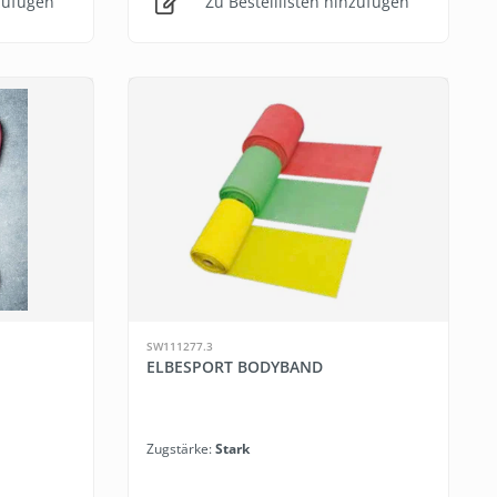
nzufügen
Zu Bestelllisten hinzufügen
SW111277.3
ELBESPORT BODYBAND
Zugstärke:
Stark