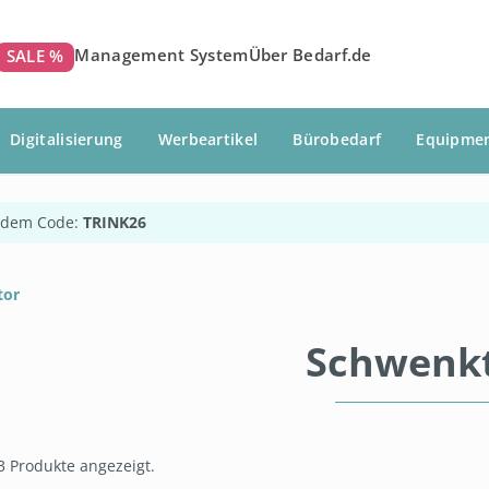
Management System
Über Bedarf.de
SALE %
Digitalisierung
Werbeartikel
Bürobedarf
Equipme
 dem Code:
TRINK26
tor
Schwenk
3 Produkte angezeigt.