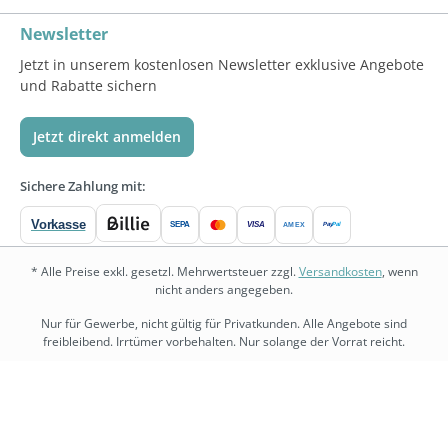
Newsletter
Jetzt in unserem kostenlosen Newsletter exklusive Angebote
und Rabatte sichern
Jetzt direkt anmelden
Sichere Zahlung mit:
Vorkasse
SEPA
VISA
Pay
Pal
AMEX
* Alle Preise exkl. gesetzl. Mehrwertsteuer zzgl.
Versandkosten
, wenn
nicht anders angegeben.
Nur für Gewerbe, nicht gültig für Privatkunden. Alle Angebote sind
freibleibend. Irrtümer vorbehalten. Nur solange der Vorrat reicht.
bedarf.de
•
physio.bedarf.de
•
bedarf-management.de
•
shopware.bedarf.de
Copyright © 2026 Bedarf.de Großhandel GmbH