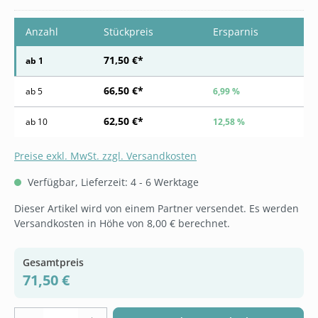
Anzahl
Stückpreis
Ersparnis
71,50 €*
ab
1
66,50 €*
ab
5
6,99 %
62,50 €*
ab
10
12,58 %
Preise exkl. MwSt. zzgl. Versandkosten
Verfügbar, Lieferzeit: 4 - 6 Werktage
Dieser Artikel wird von einem Partner versendet. Es werden
Versandkosten in Höhe von 8,00 € berechnet.
Gesamtpreis
71,50 €
Produkt Anzahl: Gib den gewünschten Wer