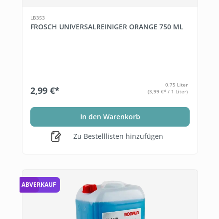
LB353
FROSCH UNIVERSALREINIGER ORANGE 750 ML
0.75 Liter
2,99 €*
(3,99 €* / 1 Liter)
In den Warenkorb
Zu Bestelllisten hinzufügen
22 %
ABVERKAUF