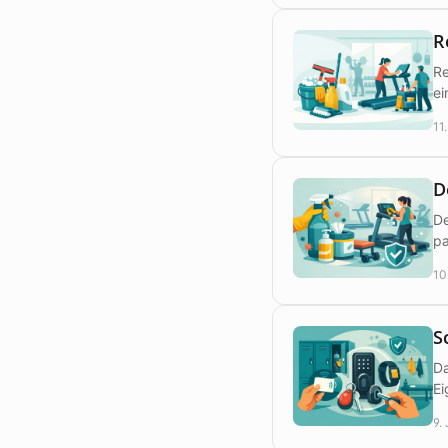
R
Re
ei
11
D
De
pa
10
S
Da
Ei
9.