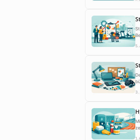
S
St
Be
5.
S
De
bü
3.
H
Mi
ze
1.