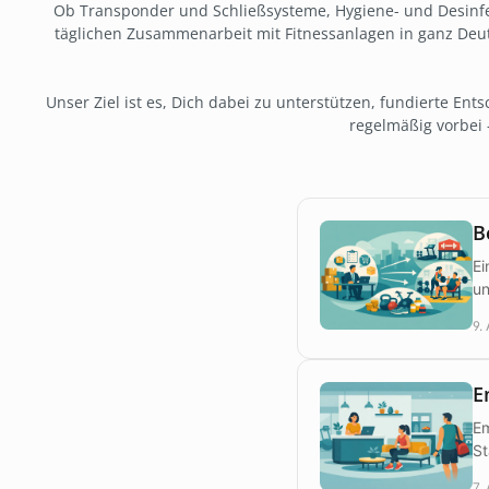
Ob Transponder und Schließsysteme, Hygiene- und Desinfek
täglichen Zusammenarbeit mit Fitnessanlagen in ganz Deuts
Unser Ziel ist es, Dich dabei zu unterstützen, fundierte En
regelmäßig vorbei 
B
Ei
un
9.
E
Em
St
7.