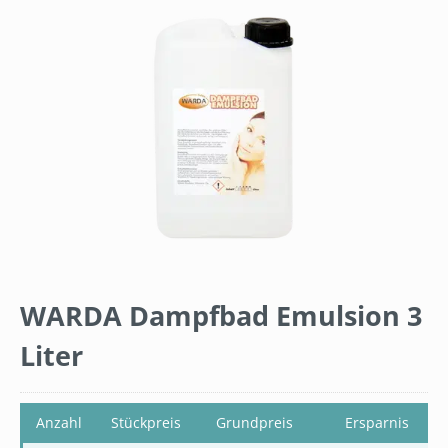
Bildergalerie überspringen
WARDA Dampfbad Emulsion 3
Liter
Anzahl
Stückpreis
Grundpreis
Ersparnis