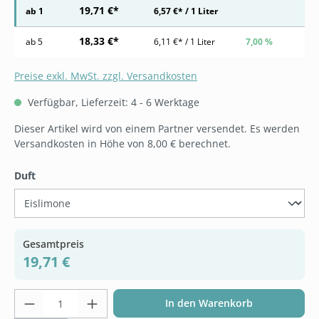
19,71 €*
ab
1
6,57 €* / 1 Liter
18,33 €*
ab
5
6,11 €* / 1 Liter
7,00 %
Preise exkl. MwSt. zzgl. Versandkosten
Verfügbar, Lieferzeit: 4 - 6 Werktage
Dieser Artikel wird von einem Partner versendet. Es werden
Versandkosten in Höhe von 8,00 € berechnet.
auswählen
Duft
Gesamtpreis
19,71 €
Produkt Anzahl: Gib den gewünschten Wer
In den Warenkorb