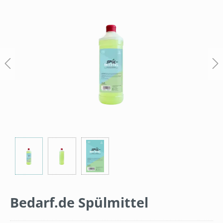
Bildergalerie überspringen
Bedarf.de Spülmittel