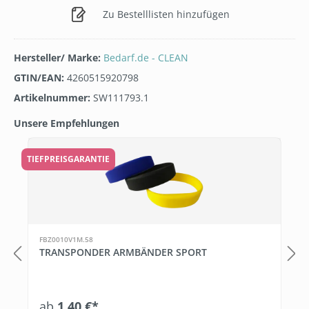
Zu Bestelllisten hinzufügen
Hersteller/ Marke:
Bedarf.de - CLEAN
GTIN/EAN:
4260515920798
Artikelnummer:
SW111793.1
Unsere Empfehlungen
Produktgalerie überspringen
TIEFPREISGARANTIE
FBZ0010V1M.58
TRANSPONDER ARMBÄNDER SPORT
ab
1,40 €*