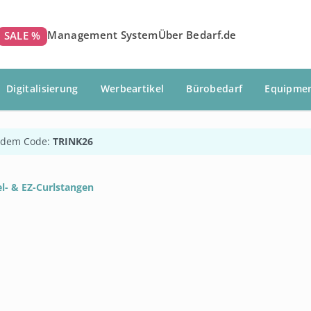
Management System
Über Bedarf.de
SALE %
Digitalisierung
Werbeartikel
Bürobedarf
Equipme
 dem Code:
TRINK26
l- & EZ-Curlstangen