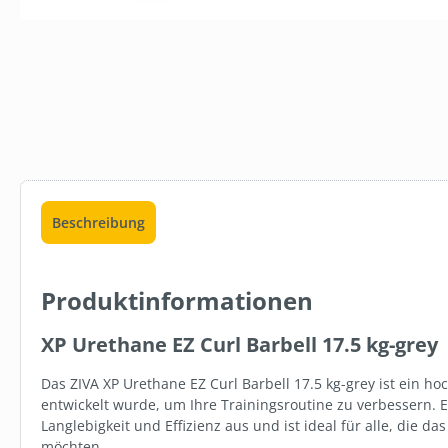
LB011
TOILETTENP
SOFT 3-LAG
(8×8), ZELL
23,12 €*
Beschreibung
In den 
Produktinformationen
XP Urethane EZ Curl Barbell 17.5 kg-grey
Das ZIVA XP Urethane EZ Curl Barbell 17.5 kg-grey ist ein hoc
entwickelt wurde, um Ihre Trainingsroutine zu verbessern. E
Langlebigkeit und Effizienz aus und ist ideal für alle, die d
möchten.