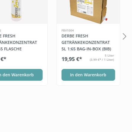
5
FBV1004
E FRESH
DERBE FRESH
ÄNKEKONZENTRAT
GETRÄNKEKONZENTRAT
65 FLASCHE
5L 1:65 BAG-IN-BOX (BIB)
5 Liter
 €*
19,95 €*
(3,99 €* / 1 Liter)
n den Warenkorb
In den Warenkorb