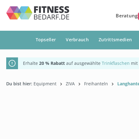
springen
Zur Hauptnavigation springen
Beratung
Topseller
Verbrauch
Zutrittsmedien
Erhalte
20 % Rabatt
auf ausgewählte
Trinkflaschen
mit
Du bist hier:
Equipment
ZIVA
Freihanteln
Langhante
Bildergalerie überspringen