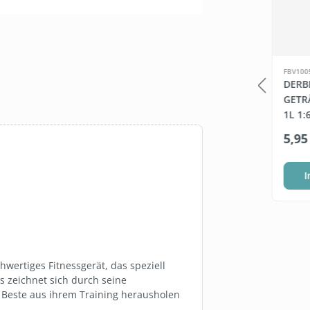
SW10035.254
FBV100
APIER SUPER
TRINKFLASCHE BULB B1-
DERB
IG, 64 ROLLEN
GREEN AUS ZUCKERROHR
GETR
STOFF
1L 1:
64 Rollen
ab
1,79 €*
5,95
(0,36 €* / 1 Rollen)
Warenkorb
Variante wählen
I
hwertiges Fitnessgerät, das speziell
s zeichnet sich durch seine
as Beste aus ihrem Training herausholen