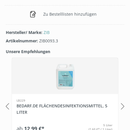
Zu Bestelllisten hinzufügen
Hersteller/ Marke:
ZIB
Artikelnummer:
ZIB0093.3
Unsere Empfehlungen
Produktgalerie überspringen
T
LB229
BEDARF.DE FLÄCHENDESINFEKTIONSMITTEL, 5
LITER
5 Liter
ab
12,99 €*
(2,60 €* / 1 Liter)