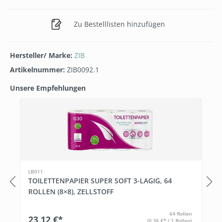
Zu Bestelllisten hinzufügen
Hersteller/ Marke:
ZIB
Artikelnummer:
ZIB0092.1
Unsere Empfehlungen
Produktgalerie überspringen
T
LB011
TOILETTENPAPIER SUPER SOFT 3-LAGIG, 64
ROLLEN (8×8), ZELLSTOFF
64 Rollen
23,12 €*
(0,36 €* / 1 Rollen)