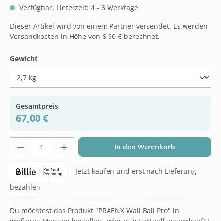
Verfügbar, Lieferzeit: 4 - 6 Werktage
Dieser Artikel wird von einem Partner versendet. Es werden
Versandkosten in Höhe von 6,90 € berechnet.
auswählen
Gewicht
Gesamtpreis
67,00 €
Produkt Anzahl: Gib den gewünschten Wer
In den Warenkorb
Jetzt kaufen und erst nach Lieferung
bezahlen
Du möchtest das Produkt "PRAENX Wall Ball Pro" in
größeren Mengen bestellen, oder es ist aktuell ausverkauft?