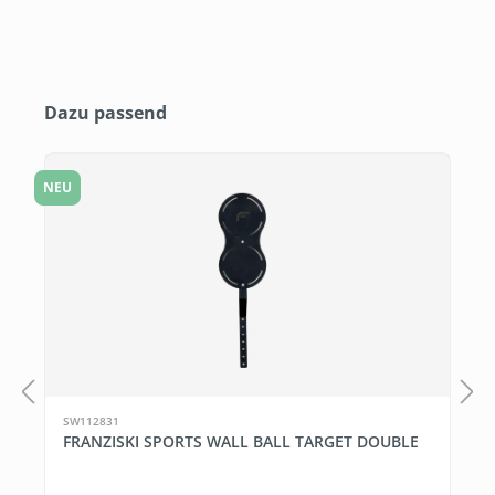
Produktgalerie überspringen
Dazu passend
NEU
N
SW112831
FRANZISKI SPORTS WALL BALL TARGET DOUBLE