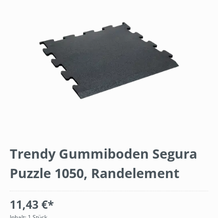
Bildergalerie überspringen
Trendy Gummiboden Segura
Puzzle 1050, Randelement
11,43 €*
Inhalt:
1 Stück