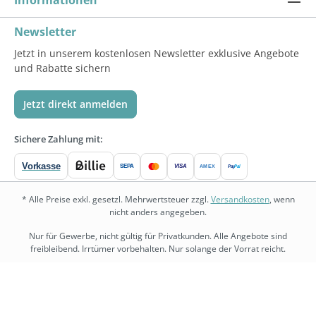
Newsletter
Jetzt in unserem kostenlosen Newsletter exklusive Angebote
und Rabatte sichern
Jetzt direkt anmelden
Sichere Zahlung mit:
Vorkasse
SEPA
VISA
Pay
Pal
AMEX
* Alle Preise exkl. gesetzl. Mehrwertsteuer zzgl.
Versandkosten
, wenn
nicht anders angegeben.
Nur für Gewerbe, nicht gültig für Privatkunden. Alle Angebote sind
freibleibend. Irrtümer vorbehalten. Nur solange der Vorrat reicht.
bedarf.de
•
physio.bedarf.de
•
bedarf-management.de
•
shopware.bedarf.de
Copyright © 2026 Bedarf.de Großhandel GmbH