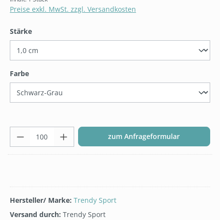
Preise exkl. MwSt. zzgl. Versandkosten
auswählen
Stärke
auswählen
Farbe
Produkt Anzahl: Gib den gew
zum Anfrageformular
Hersteller/ Marke:
Trendy Sport
Versand durch:
Trendy Sport