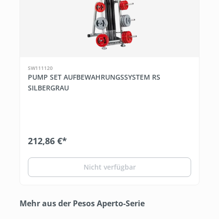
SW111120
PUMP SET AUFBEWAHRUNGSSYSTEM RS
SILBERGRAU
212,86 €*
Nicht verfügbar
Produktgalerie überspringen
Mehr aus der Pesos Aperto-Serie