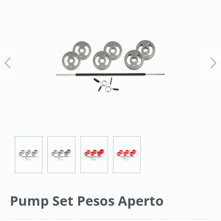
Bildergalerie überspringen
Pump Set Pesos Aperto