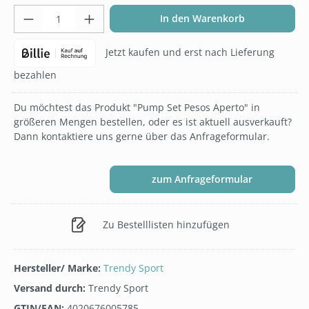
Produkt Anzahl: Gib den gewünschten Wer
In den Warenkorb
Jetzt kaufen und erst nach Lieferung
bezahlen
Du möchtest das Produkt "Pump Set Pesos Aperto" in
größeren Mengen bestellen, oder es ist aktuell ausverkauft?
Dann kontaktiere uns gerne über das Anfrageformular.
zum Anfrageformular
Zu Bestelllisten hinzufügen
Hersteller/ Marke:
Trendy Sport
Versand durch:
Trendy Sport
GTIN/EAN:
4020676005785