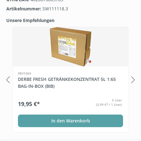
Artikelnummer:
SW111118.3
Unsere Empfehlungen
Produktgalerie überspringen
T
FBV1004
DERBE FRESH GETRÄNKEKONZENTRAT 5L 1:65
BAG-IN-BOX (BIB)
5 Liter
19,95 €*
(3,99 €* / 1 Liter)
In den Warenkorb