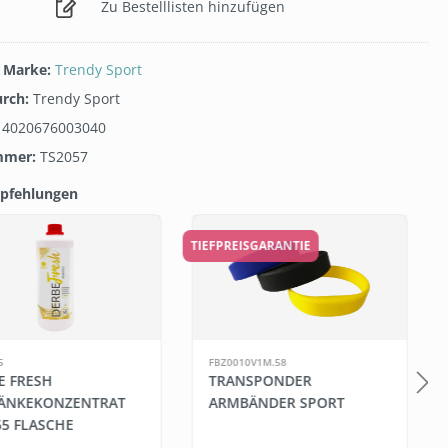
Zu Bestelllisten hinzufügen
/ Marke:
Trendy Sport
urch:
Trendy Sport
:
4020676003040
mmer:
TS2057
pfehlungen
galerie überspringen
TIEFPREISGARANTIE
1
5
FBZ0010V1M.58
E FRESH
TRANSPONDER
ÄNKEKONZENTRAT
ARMBÄNDER SPORT
65 FLASCHE