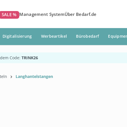
Management System
Über Bedarf.de
SALE %
Digitalisierung
Werbeartikel
Bürobedarf
Equipme
 dem Code:
TRINK26
teln
Langhantelstangen