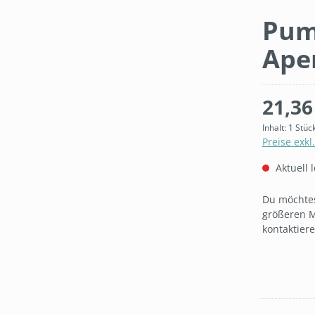
Pum
Ape
21,36
Inhalt:
1 Stüc
Preise exkl
Aktuell l
Du möchtes
größeren M
kontaktier