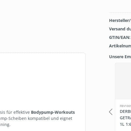
Hersteller
Versand d
GTIN/EAN
Artikelnu
Unsere Em
Produkt
TOP
LB163
FBV100
BEDARF.DE WET WIPES
DERB
sis für effektive
Bodypump-Workouts
APIER-
(FEUCHTE
GETR
pump-Scheiben kompatibel und eignet
DESINFEKTIONSTÜCHER, 6
1L 1:
ining.
X 800 BLATT)
4800 Blatt