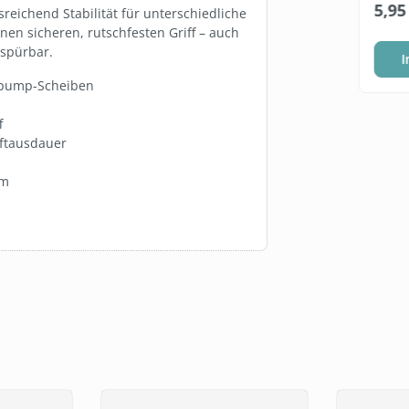
ab
74,95 €*
5,95
sreichend Stabilität für unterschiedliche
(0,02 €* / 1 Blatt)
en sicheren, rutschfesten Griff – auch
 spürbar.
Warenkorb
Staffel wählen
I
ypump-Scheiben
f
aftausdauer
mm