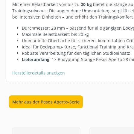
29,99 €*
Mit einer Belastbarkeit von bis zu
20 kg
bietet die Stange au
Trainingsniveaus. Die angenehme Ummantelung sorgt für ein
bei intensiven Einheiten – und erhöht den Trainingskomfort
In den 
Durchmesser: 28 mm – passend für alle gängigen Bod
Maximale Belastbarkeit: bis 20 kg
Ummantelte Oberfläche für sicheren, komfortablen Grif
Ideal für Bodypump-Kurse, Functional Training und Kr
Robuste Verarbeitung für den täglichen Studioeinsatz
Lieferumfang:
1× Bodypump-Stange Pesos Aperto 28 
Herstellerdetails anzeigen
Mehr aus der Pesos Aperto-Serie
Produktgalerie überspringen