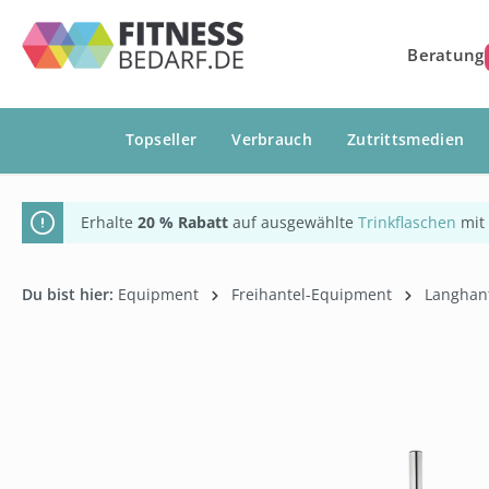
springen
Zur Hauptnavigation springen
Beratung
Topseller
Verbrauch
Zutrittsmedien
Erhalte
20 % Rabatt
auf ausgewählte
Trinkflaschen
mit
Du bist hier:
Equipment
Freihantel-Equipment
Langhan
Bildergalerie überspringen