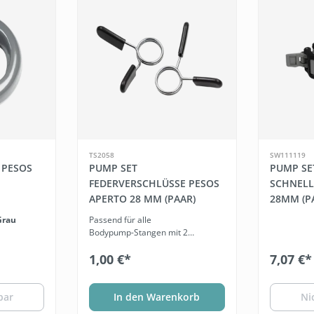
TS2058
SW111119
 PESOS
PUMP SET
PUMP SE
FEDERVERSCHLÜSSE PESOS
SCHNELL
APERTO 28 MM (PAAR)
28MM (P
Grau
Passend für alle
Bodypump-Stangen mit 28
mm Durchmesser
1,00 €*
7,07 €*
bar
In den Warenkorb
Ni