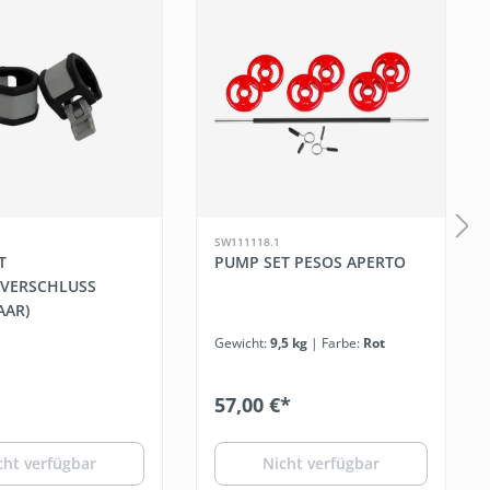
SW111118.1
T
PUMP SET PESOS APERTO
VERSCHLUSS
AAR)
Gewicht:
9,5 kg
| Farbe:
Rot
57,00 €*
cht verfügbar
Nicht verfügbar