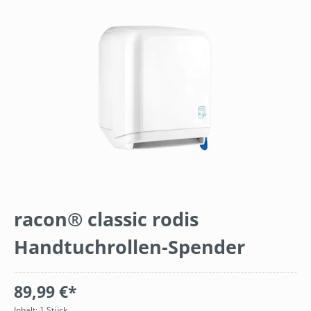
Bildergalerie überspringen
racon® classic rodis
Handtuchrollen-Spender
89,99 €*
Inhalt:
1 Stück