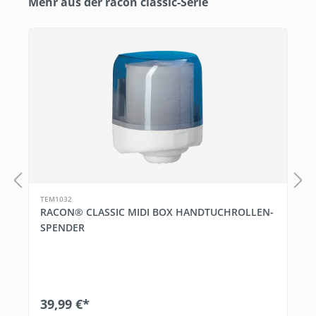
Produktgalerie überspringen
Mehr aus der racon classic-Serie
TEM1032
RACON® CLASSIC MIDI BOX HANDTUCHROLLEN-
SPENDER
39,99 €*