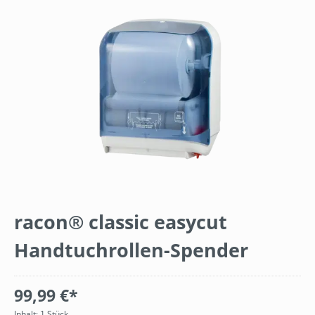
Bildergalerie überspringen
racon® classic easycut
Handtuchrollen-Spender
99,99 €*
Inhalt:
1 Stück