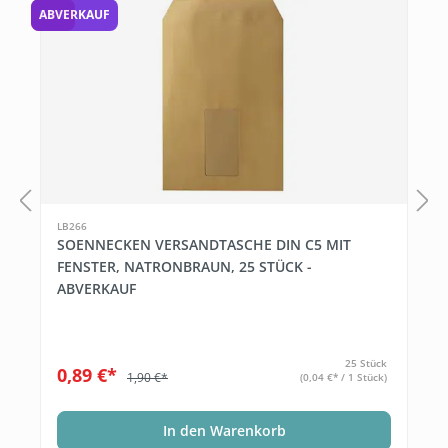
53 %
ABVERKAUF
5
LB266
SOENNECKEN VERSANDTASCHE DIN C5 MIT
FENSTER, NATRONBRAUN, 25 STÜCK -
ABVERKAUF
25 Stück
0,89 €*
1,90 €*
(0,04 €* / 1 Stück)
In den Warenkorb