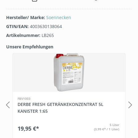
Hersteller/ Marke:
Soennecken
GTIN/EAN:
4003630138064
Artikelnummer:
LB265
Unsere Empfehlungen
Produktgalerie überspringen
FBV1003
DERBE FRESH GETRÄNKEKONZENTRAT 5L
KANISTER 1:65
5 Liter
19,95 €*
(3,99 €* / 1 Liter)