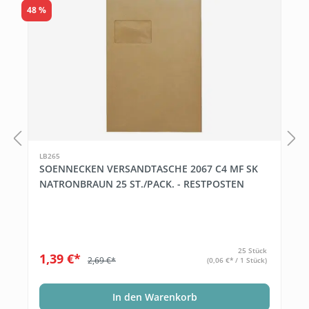
48 %
5
A
LB265
SOENNECKEN VERSANDTASCHE 2067 C4 MF SK
NATRONBRAUN 25 ST./PACK. - RESTPOSTEN
25 Stück
1,39 €*
2,69 €*
(0,06 €* / 1 Stück)
In den Warenkorb