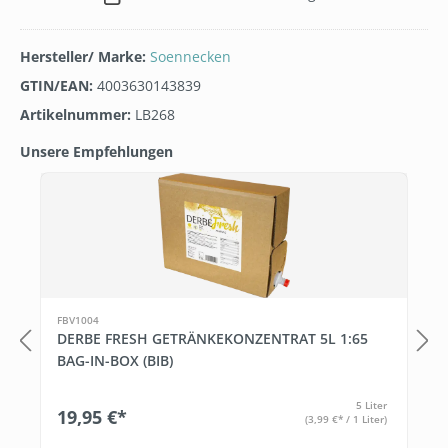
Hersteller/ Marke:
Soennecken
GTIN/EAN:
4003630143839
Artikelnummer:
LB268
Unsere Empfehlungen
Produktgalerie überspringen
1
FBV1004
DERBE FRESH GETRÄNKEKONZENTRAT 5L 1:65
BAG-IN-BOX (BIB)
5 Liter
19,95 €*
(3,99 €* / 1 Liter)