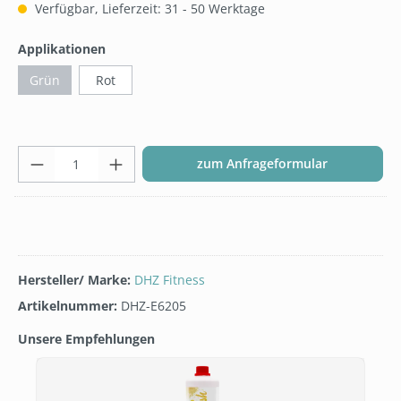
Verfügbar, Lieferzeit: 31 - 50 Werktage
auswählen
Applikationen
Grün
Rot
Produkt Anzahl: Gib den gew
zum Anfrageformular
Hersteller/ Marke:
DHZ Fitness
Artikelnummer:
DHZ-E6205
Unsere Empfehlungen
Produktgalerie überspringen
T