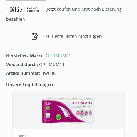
Jetzt kaufen und erst nach Lieferung
bezahlen
Zu Bestelllisten hinzufügen
Hersteller/ Marke:
OPTIMUM11
Versand durch:
OPTIMUM11
Artikelnummer:
BW0003
Unsere Empfehlungen
Produktgalerie überspringen
T
LB011