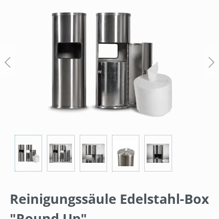
Bildergalerie überspringen
Reinigungssäule Edelstahl-Box
"Round Up"