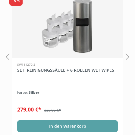
15 %
1
SW111270.2
SET: REINIGUNGSSÄULE + 6 ROLLEN WET WIPES
Farbe:
Silber
279,00 €*
328,95 €*
In den Warenkorb