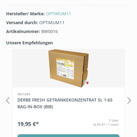
Hersteller/ Marke:
OPTIMUM11
Versand durch:
OPTIMUM11
Artikelnummer:
BW0016
Unsere Empfehlungen
Produktgalerie überspringen
FBV1004
DERBE FRESH GETRÄNKEKONZENTRAT 5L 1:65
BAG-IN-BOX (BIB)
5 Liter
19,95 €*
(3,99 €* / 1 Liter)