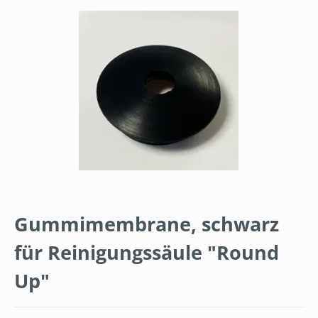
Bildergalerie überspringen
Gummimembrane, schwarz
für Reinigungssäule "Round
Up"