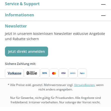
Service & Support
Informationen
Newsletter
Jetzt in unserem kostenlosen Newsletter exklusive Angebote
und Rabatte sichern
Jetzt direkt anmelden
Sichere Zahlung mit:
Vorkasse
SEPA
VISA
Pay
Pal
AMEX
* Alle Preise exkl. gesetzl. Mehrwertsteuer zzgl.
Versandkosten
, wenn
nicht anders angegeben.
Nur für Gewerbe, nicht gültig für Privatkunden. Alle Angebote sind
freibleibend. Irrtümer vorbehalten. Nur solange der Vorrat reicht.
bedarf.de
•
physio.bedarf.de
•
bedarf-management.de
•