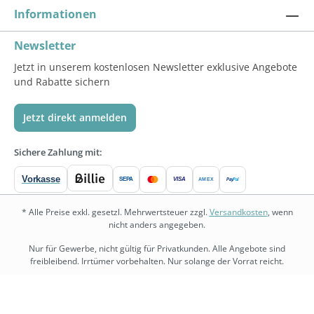
Informationen
Newsletter
Jetzt in unserem kostenlosen Newsletter exklusive Angebote
und Rabatte sichern
Jetzt direkt anmelden
Sichere Zahlung mit:
Vorkasse
SEPA
VISA
Pay
Pal
AMEX
* Alle Preise exkl. gesetzl. Mehrwertsteuer zzgl.
Versandkosten
, wenn
nicht anders angegeben.
Nur für Gewerbe, nicht gültig für Privatkunden. Alle Angebote sind
freibleibend. Irrtümer vorbehalten. Nur solange der Vorrat reicht.
bedarf.de
•
physio.bedarf.de
•
bedarf-management.de
•
shopware.bedarf.de