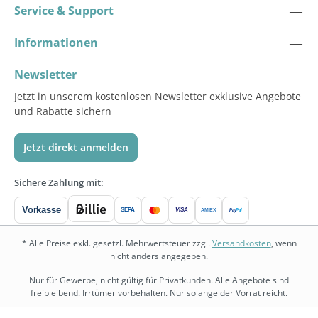
Service & Support
Informationen
Newsletter
Jetzt in unserem kostenlosen Newsletter exklusive Angebote
und Rabatte sichern
Jetzt direkt anmelden
Sichere Zahlung mit:
Vorkasse
SEPA
VISA
Pay
Pal
AMEX
* Alle Preise exkl. gesetzl. Mehrwertsteuer zzgl.
Versandkosten
, wenn
nicht anders angegeben.
Nur für Gewerbe, nicht gültig für Privatkunden. Alle Angebote sind
freibleibend. Irrtümer vorbehalten. Nur solange der Vorrat reicht.
bedarf.de
•
physio.bedarf.de
•
bedarf-management.de
•