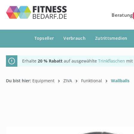
springen
Zur Hauptnavigation springen
Beratung
Topseller
Verbrauch
Zutrittsmedien
Erhalte
20 % Rabatt
auf ausgewählte
Trinkflaschen
mit
Du bist hier:
Equipment
ZIVA
Funktional
Wallballs
Bildergalerie überspringen