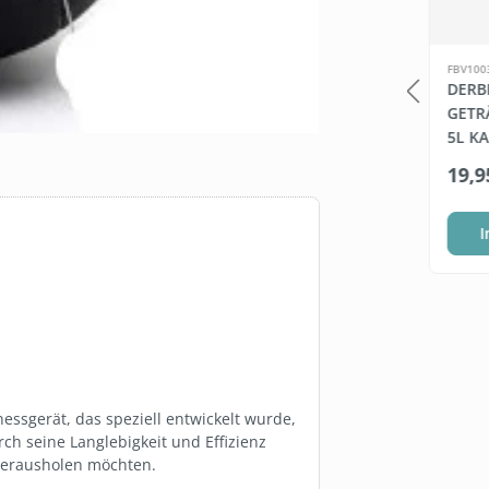
FBZ0010V1M.58
FBV100
TRANSPONDER
DERB
SINFEKTIONS
ARMBÄNDER SPORT
GETR
ITER
5L KA
*
ab
1,40 €*
19,9
el wählen
Variante wählen
I
essgerät, das speziell entwickelt wurde,
ch seine Langlebigkeit und Effizienz
g herausholen möchten.