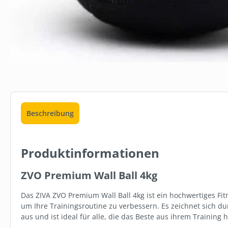
LB374
BEDARF.DE
FLÄCHENDE
MITTEL, 1 L
ab
5,49 €
Staff
Beschreibung
Produktinformationen
ZVO Premium Wall Ball 4kg
Das ZIVA ZVO Premium Wall Ball 4kg ist ein hochwertiges Fitn
um Ihre Trainingsroutine zu verbessern. Es zeichnet sich dur
aus und ist ideal für alle, die das Beste aus ihrem Trainin