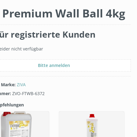
 Premium Wall Ball 4kg
ür registrierte Kunden
eider nicht verfügbar
Bitte anmelden
/ Marke:
ZIVA
mmer:
ZVO-FTWB-6372
pfehlungen
galerie überspringen
1