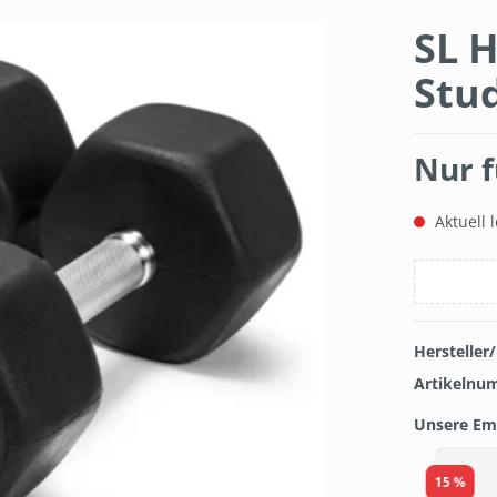
SL 
Stu
Nur f
Aktuell l
Hersteller
Artikelnu
Unsere Em
Produkt
15 %