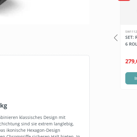
LB374
SW1112
WET WIPES
BEDARF.DE
SET:
FLÄCHENDESINFEKTIONS
6 RO
ONSTÜCHER, 6
MITTEL, 1 LITER
)
4800 Blatt
€*
ab
5,49 €*
279,
(0,02 €* / 1 Blatt)
el wählen
Staffel wählen
I
 kg
inieren klassisches Design mit
ichtung sind sie extrem langlebig,
 Das ikonische Hexagon-Design
en Chromgriffe sicheren Halt bieten. In