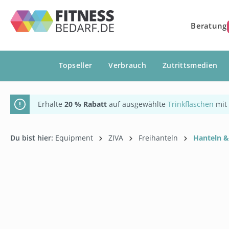
springen
Zur Hauptnavigation springen
Beratung
Topseller
Verbrauch
Zutrittsmedien
Erhalte
20 % Rabatt
auf ausgewählte
Trinkflaschen
mit
Du bist hier:
Equipment
ZIVA
Freihanteln
Hanteln & 
Bildergalerie überspringen