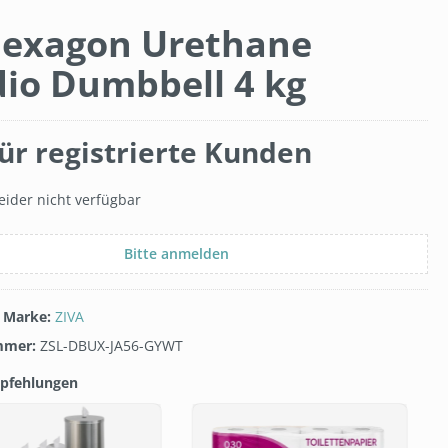
Hexagon Urethane
dio Dumbbell 4 kg
ür registrierte Kunden
eider nicht verfügbar
Bitte anmelden
/ Marke:
ZIVA
mmer:
ZSL-DBUX-JA56-GYWT
pfehlungen
galerie überspringen
T