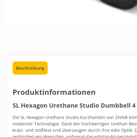
LB163
BEDARF.DE 
(FEUCHTE
DESINFEKTI
X 800 BLATT
ab
74,95 
Beschreibung
Staff
Produktinformationen
SL Hexagon Urethane Studio Dumbbell 4
Die SL Hexagon Urethane Studio Kurzhanteln von ZIVA® komb
moderner Technologie. Dank der hochwertigen Urethan-Besch
kratz- und stoßfest und überzeugen durch ihre edle Optik.
verhindert ein Wegrollen, während die vollständig gerändelt