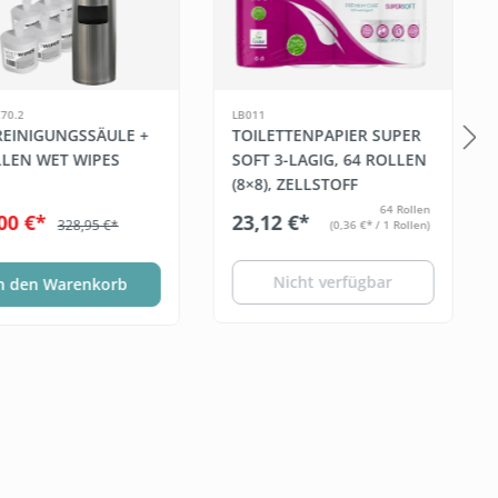
70.2
LB011
 REINIGUNGSSÄULE +
TOILETTENPAPIER SUPER
LLEN WET WIPES
SOFT 3-LAGIG, 64 ROLLEN
(8×8), ZELLSTOFF
64 Rollen
00 €*
23,12 €*
328,95 €*
(0,36 €* / 1 Rollen)
Nicht verfügbar
n den Warenkorb