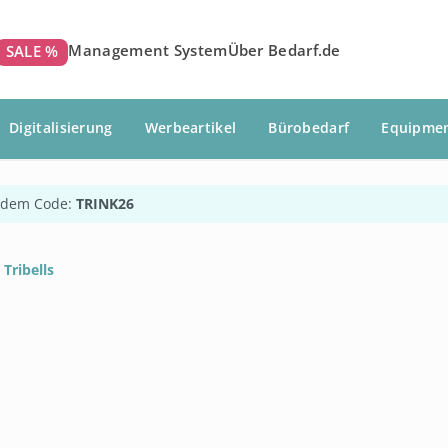
Management System
Über Bedarf.de
SALE %
Digitalisierung
Werbeartikel
Bürobedarf
Equipme
 dem Code:
TRINK26
Tribells