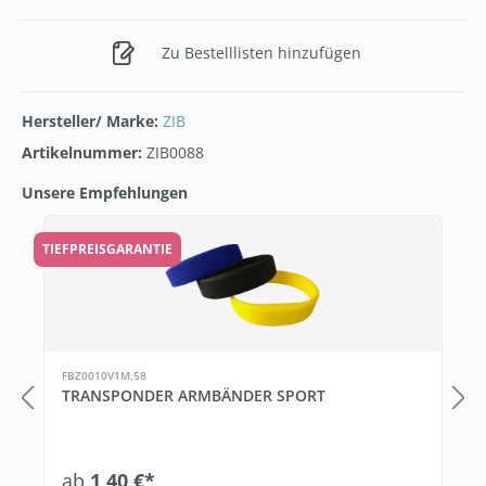
Zu Bestelllisten hinzufügen
Hersteller/ Marke:
ZIB
Artikelnummer:
ZIB0088
Unsere Empfehlungen
Produktgalerie überspringen
TIEFPREISGARANTIE
T
FBZ0010V1M.58
TRANSPONDER ARMBÄNDER SPORT
ab
1,40 €*