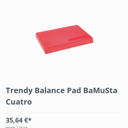
Bildergalerie überspringen
Trendy Balance Pad BaMuSta
Cuatro
35,64 €*
Inhalt:
1 Stück