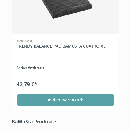
TS9000AXL
TRENDY BALANCE PAD BAMUSTA CUATRO XL
Farbe:
Anthrazit
42,79 €*
In den Warenkorb
Produktgalerie überspringen
BaMuSta Produkte