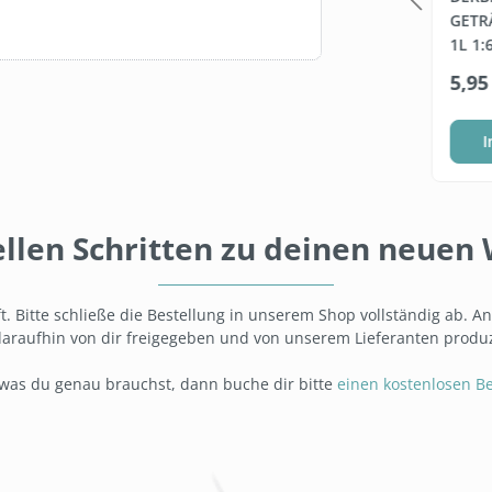
ONZENTRAT
(FEUCHTE
GETR
-IN-BOX (BIB)
DESINFEKTIONSTÜCHER, 6
1L 1:
X 800 BLATT)
5 Liter
4800 Blatt
ab
74,95 €*
5,95
(3,99 €* / 1 Liter)
(0,02 €* / 1 Blatt)
Warenkorb
Staffel wählen
I
ellen Schritten zu deinen neue
t. Bitte schließe die Bestellung in unserem Shop vollständig ab. A
araufhin von dir freigegeben und von unserem Lieferanten produz
, was du genau brauchst, dann buche dir bitte
einen kostenlosen B