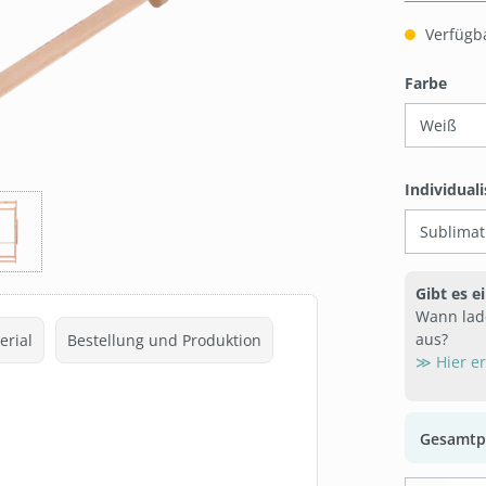
Verfügba
ausw
Farbe
Individual
Gibt es e
Wann lad
aus?
erial
Bestellung und Produktion
≫ Hier e
Gesamtp