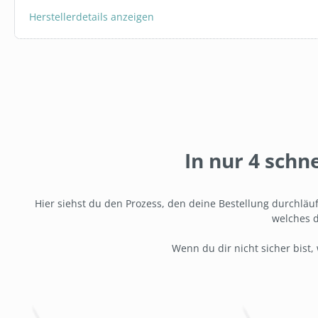
GETRÄNKEK
Herstellerdetails anzeigen
5L 1:65 BAG
19,95 €*
In den 
In nur 4 schn
Hier siehst du den Prozess, den deine Bestellung durchläuf
welches d
Wenn du dir nicht sicher bist