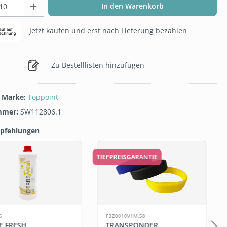
t Anzahl: Gib den gewünschten Wert ein 
In den Warenkorb
Jetzt kaufen und erst nach Lieferung bezahlen
Zu Bestelllisten hinzufügen
/ Marke:
Toppoint
mmer:
SW112806.1
pfehlungen
galerie überspringen
TIEFPREISGARANTIE
1
5
FBZ0010V1M.58
E FRESH
TRANSPONDER