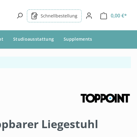
0,00 €*
Schnellbestellung
nt
Studioausstattung
Supplements
ppbarer Liegestuhl