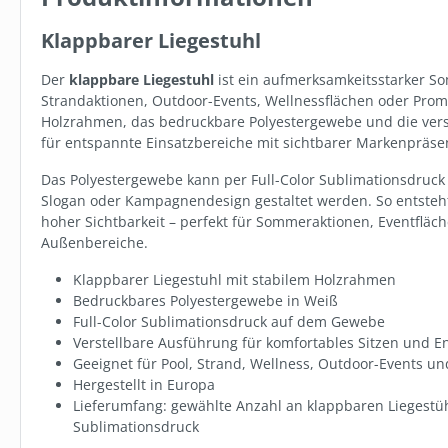
Klappbarer Liegestuhl
Der
klappbare Liegestuhl
ist ein aufmerksamkeitsstarker So
Strandaktionen, Outdoor-Events, Wellnessflächen oder Pro
Holzrahmen, das bedruckbare Polyestergewebe und die verst
für entspannte Einsatzbereiche mit sichtbarer Markenpräse
Das Polyestergewebe kann per Full-Color Sublimationsdruck 
Slogan oder Kampagnendesign gestaltet werden. So entsteht 
hoher Sichtbarkeit – perfekt für Sommeraktionen, Eventflä
Außenbereiche.
Klappbarer Liegestuhl mit stabilem Holzrahmen
Bedruckbares Polyestergewebe in Weiß
Full-Color Sublimationsdruck auf dem Gewebe
Verstellbare Ausführung für komfortables Sitzen und 
Geeignet für Pool, Strand, Wellness, Outdoor-Events u
Hergestellt in Europa
Lieferumfang: gewählte Anzahl an klappbaren Liegestüh
Sublimationsdruck
FBV1004
DERBE FRES