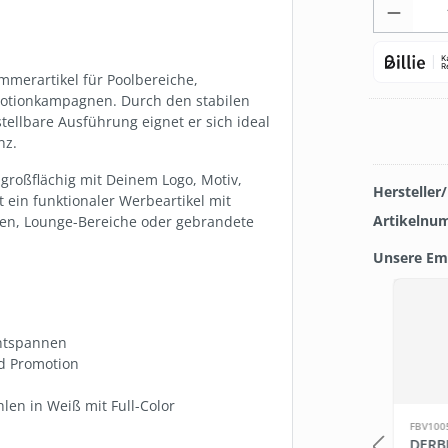
Produk
mmerartikel für Poolbereiche,
motionkampagnen. Durch den stabilen
ellbare Ausführung eignet er sich ideal
nz.
großflächig mit Deinem Logo, Motiv,
Hersteller
ein funktionaler Werbeartikel mit
Artikelnu
chen, Lounge-Bereiche oder gebrandete
Unsere Em
Produkt
TOP
Entspannen
nd Promotion
len in Weiß mit Full-Color
LB163
FBV100
H
BEDARF.DE WET WIPES
DERB