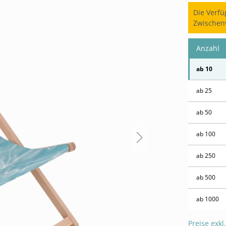
Die Verfü
Zwischenv
Anzahl
ab
10
ab
25
ab
50
ab
100
ab
250
ab
500
ab
1000
Preise exkl