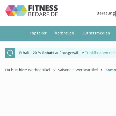
springen
Zur Hauptnavigation springen
Beratung
Topseller
Verbrauch
Zutrittsmedien
Erhalte
20 % Rabatt
auf ausgewählte
Trinkflaschen
mit
Du bist hier:
Werbeartikel
Saisonale Werbeartikel
Somm
Bildergalerie überspringen