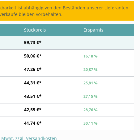
gbarkeit ist abhängig von den Beständen unserer Lieferanten.
erkäufe bleiben vorbehalten.
Stückpreis
Ersparnis
59,73 €*
50,06 €*
16,18 %
47,26 €*
20,87 %
44,31 €*
25,81 %
43,51 €*
27,15 %
42,55 €*
28,76 %
41,74 €*
30,11 %
. MwSt. zzgl. Versandkosten