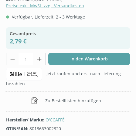
Preise exkl. MwSt. zzgl. Versandkosten
Verfügbar, Lieferzeit: 2 - 3 Werktage
Gesamtpreis
2,79 €
Produkt Anzahl: Gib den gewünschten Wer
In den Warenkorb
Jetzt kaufen und erst nach Lieferung
bezahlen
Zu Bestelllisten hinzufügen
Hersteller/ Marke:
O'CCAFFÈ
GTIN/EAN:
8013663002320