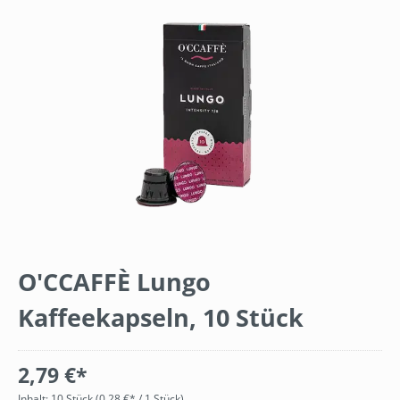
Bildergalerie überspringen
O'CCAFFÈ Lungo
Kaffeekapseln, 10 Stück
2,79 €*
Inhalt:
10 Stück
(0,28 €* / 1 Stück)