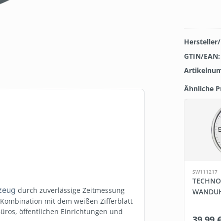
Hersteller
GTIN/EAN
Artikelnu
Ähnliche 
Produktgal
SW111217
TECHNO
zeug
durch zuverlässige Zeitmessung
WANDUH
 Kombination mit dem weißen Zifferblatt
 Büros, öffentlichen Einrichtungen und
39,99 