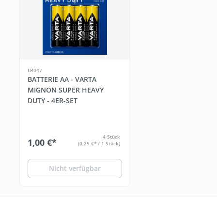
LB047
BATTERIE AA - VARTA
MIGNON SUPER HEAVY
DUTY - 4ER-SET
4 Stück
1,00 €*
(0,25 €* / 1 Stück)
Nicht verfügbar