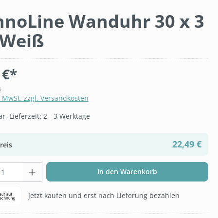
hnoLine Wanduhr 30 x 3
 Weiß
 €*
k
. MwSt. zzgl. Versandkosten
, Lieferzeit: 2 - 3 Werktage
22,49 €
reis
t Anzahl: Gib den gewünschten Wert ein 
In den Warenkorb
Jetzt kaufen und erst nach Lieferung bezahlen