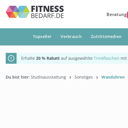
springen
Zur Hauptnavigation springen
Beratung
Topseller
Verbrauch
Zutrittsmedien
Erhalte
20 % Rabatt
auf ausgewählte
Trinkflaschen
mit
Du bist hier:
Studioausstattung
Sonstiges
Wanduhren
Bildergalerie überspringen