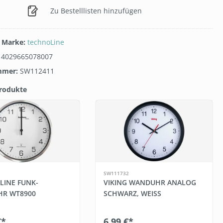
Zu Bestelllisten hinzufügen
/ Marke:
technoLine
:
4029665078007
mmer:
SW112411
Produkte
erie überspringen
SW111732
LINE FUNK-
VIKING WANDUHR ANALOG
R WT8900
SCHWARZ, WEISS
€*
6,99 €*