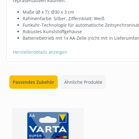
repräsentativen Räumen.
Maße (Ø x T): Ø30 x 3 cm
Rahmenfarbe: Silber, Ziffernblatt: Weiß
Funkuhr-Technologie für automatische Zeitsynchronisa
Robustes Kunststoffgehäuse
Batteriebetrieb mit 1x AA-Zelle (nicht mit in LIeferumfa
Herstellerdetails anzeigen
Passendes Zubehör
Ähnliche Produkte
Produktgalerie überspringen