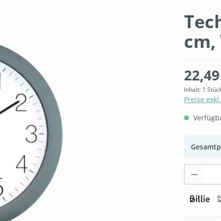
Tec
cm,
22,49
Inhalt:
1 Stüc
Preise exkl
Verfügbar
Gesamtp
Produk