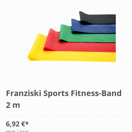
Bildergalerie überspringen
Franziski Sports Fitness-Band
2 m
6,92 €*
Inhalt:
1 Stück