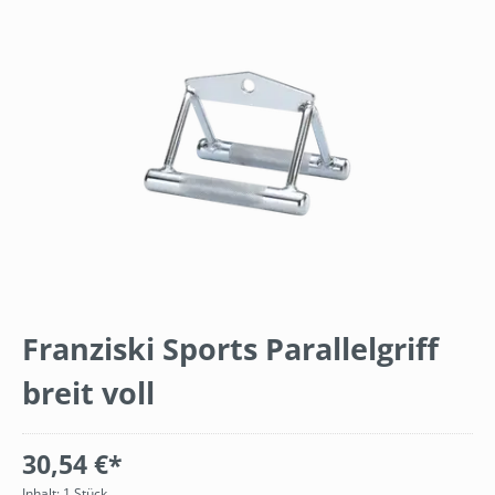
Bildergalerie überspringen
Franziski Sports Parallelgriff
breit voll
30,54 €*
Inhalt:
1 Stück