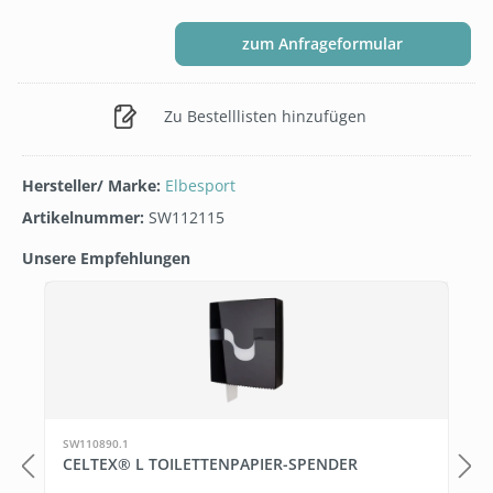
zum Anfrageformular
Zu Bestelllisten hinzufügen
Hersteller/ Marke:
Elbesport
Artikelnummer:
SW112115
Unsere Empfehlungen
Produktgalerie überspringen
T
SW110890.1
CELTEX® L TOILETTENPAPIER-SPENDER