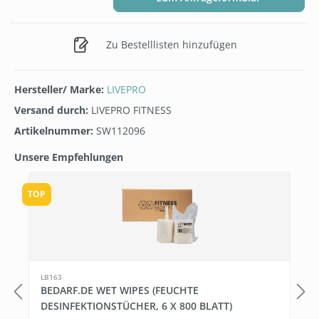
Zu Bestelllisten hinzufügen
Hersteller/ Marke:
LIVEPRO
Versand durch:
LIVEPRO FITNESS
Artikelnummer:
SW112096
Unsere Empfehlungen
Produktgalerie überspringen
TOP
1
LB163
BEDARF.DE WET WIPES (FEUCHTE
DESINFEKTIONSTÜCHER, 6 X 800 BLATT)