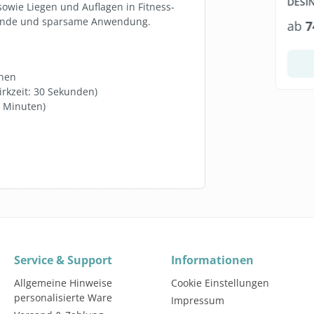
5L KANISTER 1:65
DESI
owie Liegen und Auflagen in Fitness-
X 800
5 Liter
onende und sparsame Anwendung.
*
19,95 €*
ab
7
328,95 €*
(3,99 €* / 1 Liter)
In den Warenkorb
Warenkorb
chen
rkzeit: 30 Sekunden)
5 Minuten)
Service & Support
Informationen
Allgemeine Hinweise
Cookie Einstellungen
personalisierte Ware
Impressum