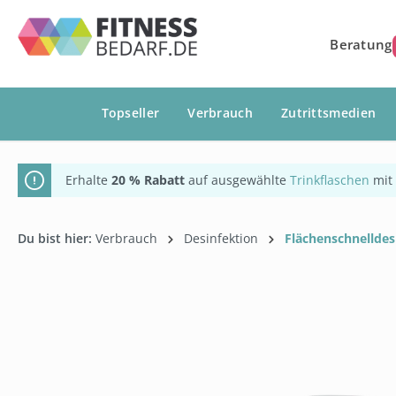
springen
Zur Hauptnavigation springen
Beratung
Topseller
Verbrauch
Zutrittsmedien
Erhalte
20 % Rabatt
auf ausgewählte
Trinkflaschen
mit
Du bist hier:
Verbrauch
Desinfektion
Flächenschnelldes
Bildergalerie überspringen