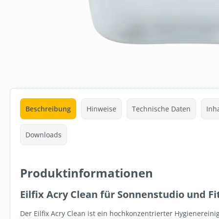
Beschreibung
Hinweise
Technische Daten
Inha
15 %
Downloads
Produktinformationen
SW111270.2
Eilfix Acry Clean für Sonnenstudio und Fi
SET: REINI
6 ROLLEN W
Der Eilfix Acry Clean ist ein hochkonzentrierter Hygienerein