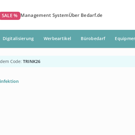
Management System
Über Bedarf.de
SALE %
Digitalisierung
Werbeartikel
Bürobedarf
Equipme
 dem Code:
TRINK26
infektion