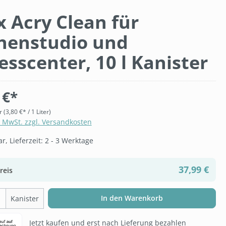
ix Acry Clean für
nenstudio und
esscenter, 10 l Kanister
 €*
er
(3,80 €* / 1 Liter)
. MwSt. zzgl. Versandkosten
, Lieferzeit: 2 - 3 Werktage
37,99 €
reis
t Anzahl: Gib den gewünschten Wert ein 
In den Warenkorb
Kanister
Jetzt kaufen und erst nach Lieferung bezahlen