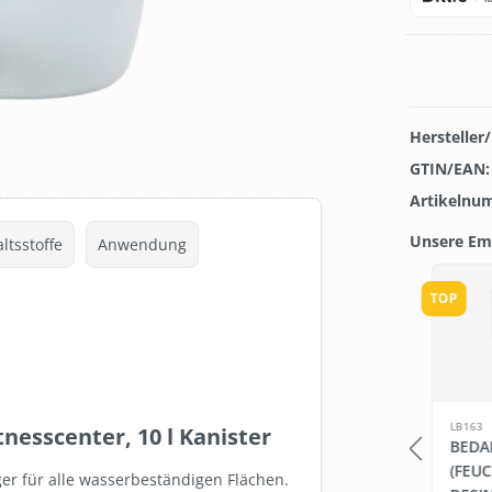
Hersteller
GTIN/EAN
Artikelnu
Unsere Em
ltsstoffe
Anwendung
Produkt
TOP
FBV1003
LB163
tnesscenter, 10 l Kanister
GUNGSSÄULE +
DERBE FRESH
BEDA
ET WIPES
GETRÄNKEKONZENTRAT
(FEU
iger für alle wasserbeständigen Flächen.