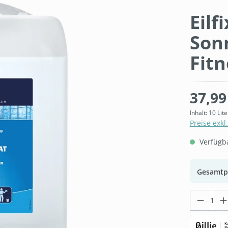
Eilf
Son
Fitn
37,99
Inhalt:
10 Lit
Preise exkl
Verfügbar
Gesamtp
Produk