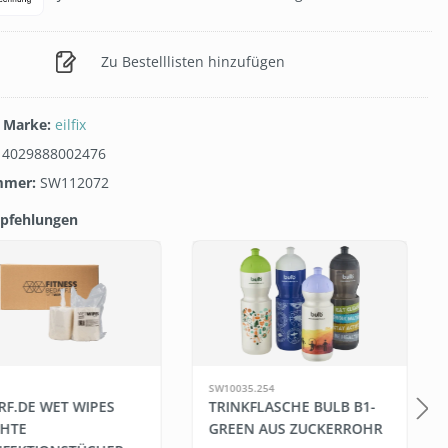
Zu Bestelllisten hinzufügen
/ Marke:
eilfix
:
4029888002476
mmer:
SW112072
pfehlungen
galerie überspringen
SW10035.254
RF.DE WET WIPES
TRINKFLASCHE BULB B1-
CHTE
GREEN AUS ZUCKERROHR