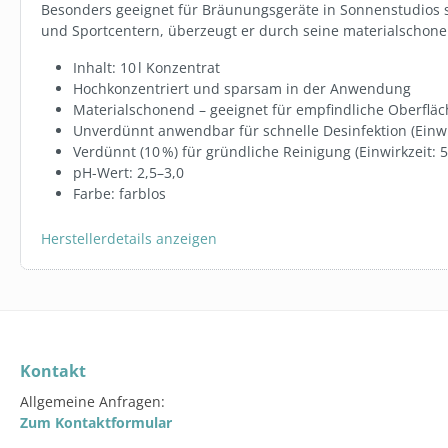
Besonders geeignet für Bräunungsgeräte in Sonnenstudios s
und Sportcentern, überzeugt er durch seine materialsch
279,00 €
Inhalt: 10 l Konzentrat
Hochkonzentriert und sparsam in der Anwendung
In den 
Materialschonend – geeignet für empfindliche Oberflä
Unverdünnt anwendbar für schnelle Desinfektion (Einwi
Verdünnt (10 %) für gründliche Reinigung (Einwirkzeit: 
pH-Wert: 2,5–3,0
Farbe: farblos
Herstellerdetails anzeigen
Kontakt
Allgemeine Anfragen:
Zum Kontaktformular