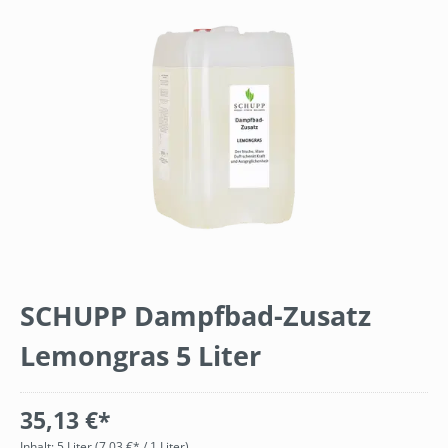
Bildergalerie überspringen
SCHUPP Dampfbad-Zusatz
Lemongras 5 Liter
35,13 €*
Inhalt:
5 Liter
(7,03 €* / 1 Liter)