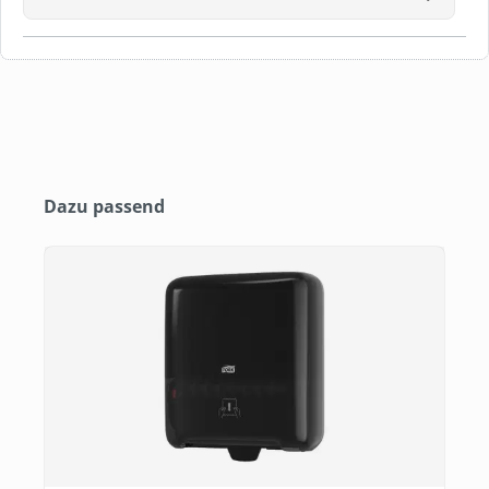
Produktgalerie überspringen
Dazu passend