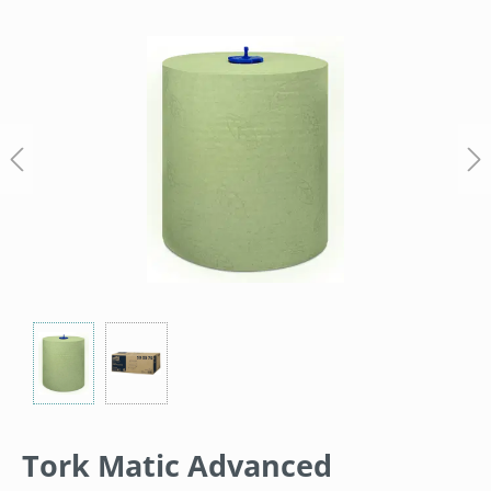
Bildergalerie überspringen
Tork Matic Advanced