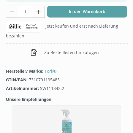
Produkt Anzahl: Gib den gewünschten Wer
In den Warenkorb
Jetzt kaufen und erst nach Lieferung
bezahlen
Zu Bestelllisten hinzufügen
Hersteller/ Marke:
Tork®
GTIN/EAN:
7310791195483
Artikelnummer:
SW111342.2
Unsere Empfehlungen
Produktgalerie überspringen