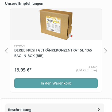
Unsere Empfehlungen
Produktgalerie überspringen
T
FBV1004
DERBE FRESH GETRÄNKEKONZENTRAT 5L 1:65
BAG-IN-BOX (BIB)
5 Liter
19,95 €*
(3,99 €* / 1 Liter)
In den Warenkorb
Beschreibung