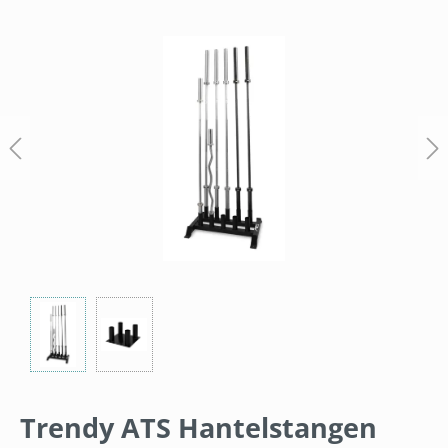
Bildergalerie überspringen
Trendy ATS Hantelstangen