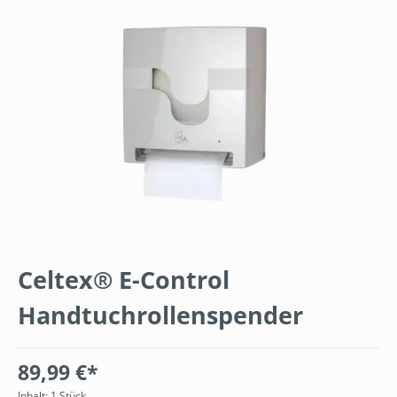
Bildergalerie überspringen
Celtex® E-Control
Handtuchrollenspender
89,99 €*
Inhalt:
1 Stück