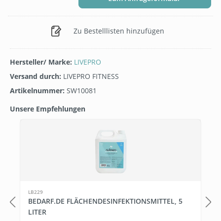
Zu Bestelllisten hinzufügen
Hersteller/ Marke:
LIVEPRO
Versand durch:
LIVEPRO FITNESS
Artikelnummer:
SW10081
Unsere Empfehlungen
Produktgalerie überspringen
1
LB229
BEDARF.DE FLÄCHENDESINFEKTIONSMITTEL, 5
LITER