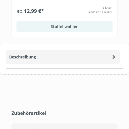
5 Liter
ab
12,99 €*
(2,60 €* / 1 Liter)
Staffel wählen
Beschreibung
Produktgalerie überspringen
Zubehörartikel