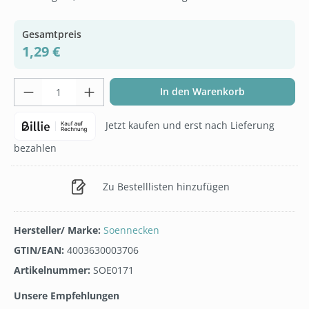
Gesamtpreis
1,29 €
Produkt Anzahl: Gib den gewünschten Wer
In den Warenkorb
Jetzt kaufen und erst nach Lieferung
bezahlen
Zu Bestelllisten hinzufügen
Hersteller/ Marke:
Soennecken
GTIN/EAN:
4003630003706
Artikelnummer:
SOE0171
Unsere Empfehlungen