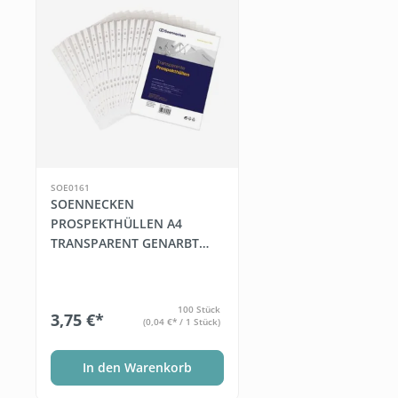
SOE0161
SOENNECKEN
PROSPEKTHÜLLEN A4
TRANSPARENT GENARBT
60MY OBEN OFFEN 100
ST./PACK.
100 Stück
3,75 €*
(0,04 €* / 1 Stück)
In den Warenkorb