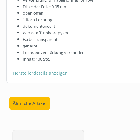
Dicke der Folie: 0,05 mm
LB011
oben offen
TOILETTENP
11fach Lochung
SOFT 3-LAG
dokumentenecht
(8×8), ZELL
Werkstoff: Polypropylen
Farbe: transparent
23,12 €*
genarbt
Lochrandverstärkung vorhanden
In den 
Inhalt: 100 Stk.
Herstellerdetails anzeigen
Ähnliche Artikel
Produktgalerie überspringen