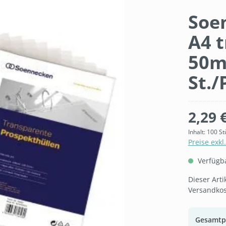
Soe
A4 
50m
St./
2,29 
Inhalt:
100 St
Preise exkl
Verfügbar
Dieser Art
Versandkos
Gesamtp