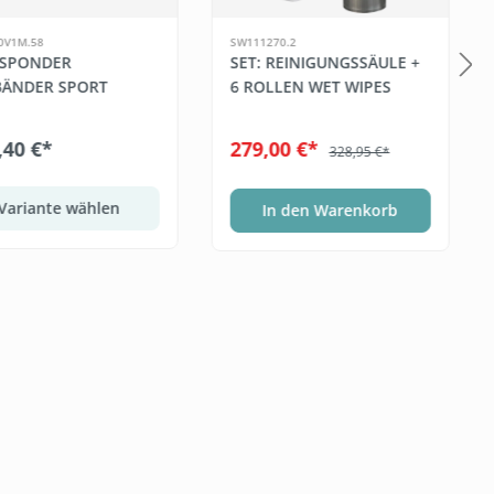
0V1M.58
SW111270.2
SPONDER
SET: REINIGUNGSSÄULE +
ÄNDER SPORT
6 ROLLEN WET WIPES
,40 €*
279,00 €*
328,95 €*
Variante wählen
In den Warenkorb