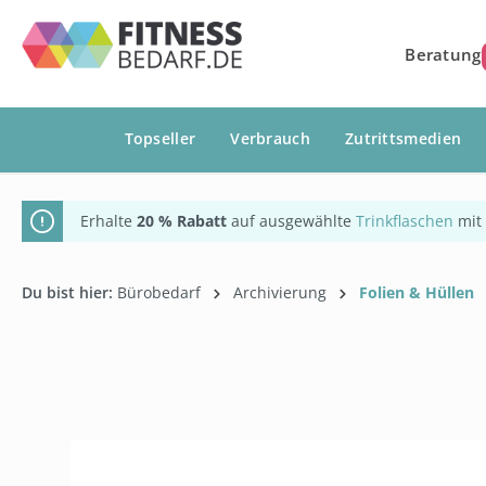
springen
Zur Hauptnavigation springen
Beratung
Topseller
Verbrauch
Zutrittsmedien
Erhalte
20 % Rabatt
auf ausgewählte
Trinkflaschen
mit
Du bist hier:
Bürobedarf
Archivierung
Folien & Hüllen
Bildergalerie überspringen