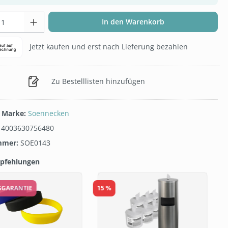
t Anzahl: Gib den gewünschten Wert ein 
In den Warenkorb
Jetzt kaufen und erst nach Lieferung bezahlen
Zu Bestelllisten hinzufügen
/ Marke:
Soennecken
:
4003630756480
mmer:
SOE0143
pfehlungen
galerie überspringen
ISGARANTIE
15 %