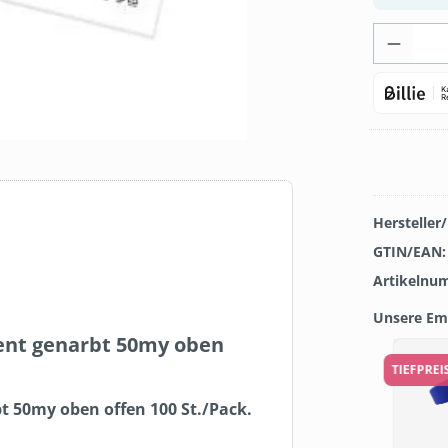
Produk
Hersteller
GTIN/EAN
Artikelnu
Unsere Em
ent genarbt 50my oben
Produkt
TOP
TIEFPRE
 50my oben offen 100 St./Pack.