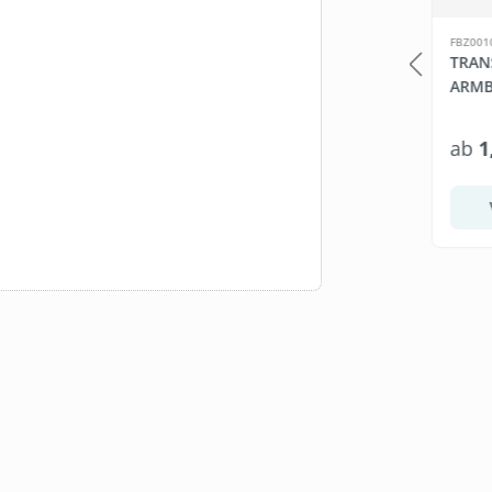
LB163
FBZ001
APIER SUPER
BEDARF.DE WET WIPES
TRAN
IG, 64 ROLLEN
(FEUCHTE
ARMB
STOFF
DESINFEKTIONSTÜCHER, 6
X 800 BLATT)
64 Rollen
4800 Blatt
ab
74,95 €*
ab
1
(0,36 €* / 1 Rollen)
(0,02 €* / 1 Blatt)
Warenkorb
Staffel wählen